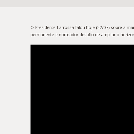
O Presidente Larrossa falou hoje (22/07) sobre a ma
permanente e norteador desafio de ampliar o horizon