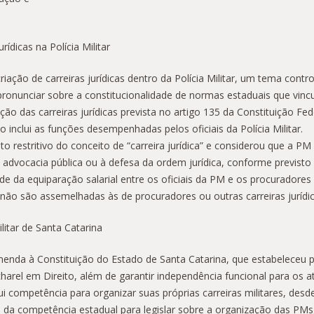
ídicas na Polícia Militar
riação de carreiras jurídicas dentro da Polícia Militar, um tema controv
onunciar sobre a constitucionalidade de normas estaduais que vincul
inição das carreiras jurídicas prevista no artigo 135 da Constituição F
 inclui as funções desempenhadas pelos oficiais da Polícia Militar.
o restritivo do conceito de “carreira jurídica” e considerou que a P
advocacia pública ou à defesa da ordem jurídica, conforme previsto 
de da equiparação salarial entre os oficiais da PM e os procuradore
 não são assemelhadas às de procuradores ou outras carreiras jurídic
ilitar de Santa Catarina
da à Constituição do Estado de Santa Catarina, que estabeleceu para
arel em Direito, além de garantir independência funcional para os at
competência para organizar suas próprias carreiras militares, desde
se da competência estadual para legislar sobre a organização das PMs,