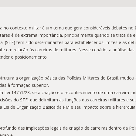
ca no contexto militar é um tema que gera consideráveis debates no â
itares é de extrema importância, principalmente quando se trata da e
al (STF) têm sido determinantes para estabelecer os limites e as defi
ente em relação às carreiras de militares. Nesse cenário, a análise da
entender o posicionamento
utura a organização básica das Polícias Militares do Brasil, mudou os
adas à formação superior.
 e da Lei 14751/23, se a criação e o reconhecimento de uma carreira 
ecisões do STF, que delimitam as funções das carreiras militares e 
a Lei de Organização Básica da PM e seu impacto sobre a hierarquia e 
fundo das implicações legais da criação de carreiras dentro da Políc
lação e