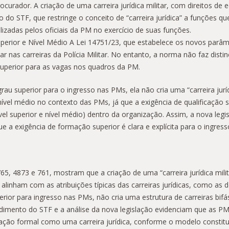
ador. A criação de uma carreira jurídica militar, com direitos de eq
 do STF, que restringe o conceito de “carreira jurídica” a funções q
izadas pelos oficiais da PM no exercício de suas funções.
Superior e Nível Médio A Lei 14751/23, que estabelece os novos parâm
nas carreiras da Polícia Militar. No entanto, a norma não faz distinç
superior para as vagas nos quadros da PM.
u superior para o ingresso nas PMs, ela não cria uma “carreira juríd
ível médio no contexto das PMs, já que a exigência de qualificação s
vel superior e nível médio) dentro da organização. Assim, a nova legi
e a exigência de formação superior é clara e explícita para o ingress
65, 4873 e 761, mostram que a criação de uma “carreira jurídica mili
linham com as atribuições típicas das carreiras jurídicas, como as 
erior para ingresso nas PMs, não cria uma estrutura de carreiras bifá
ntendimento do STF e a análise da nova legislação evidenciam que as
ação formal como uma carreira jurídica, conforme o modelo constitu