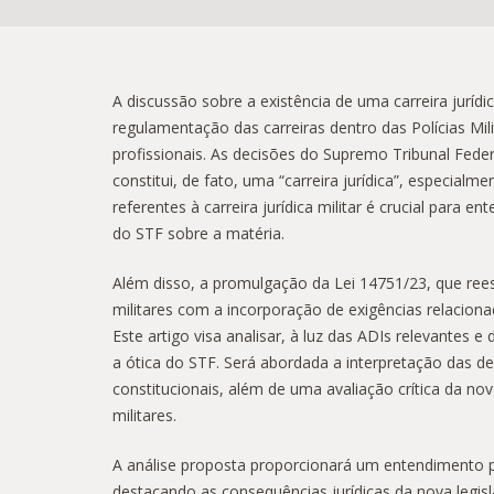
A discussão sobre a existência de uma carreira jurídi
regulamentação das carreiras dentro das Polícias Mil
profissionais. As decisões do Supremo Tribunal Feder
constitui, de fato, uma “carreira jurídica”, especialm
referentes à carreira jurídica militar é crucial para 
do STF sobre a matéria.
Além disso, a promulgação da Lei 14751/23, que reestr
militares com a incorporação de exigências relacion
Este artigo visa analisar, à luz das ADIs relevantes
a ótica do STF. Será abordada a interpretação das d
constitucionais, além de uma avaliação crítica da nov
militares.
A análise proposta proporcionará um entendimento pro
destacando as consequências jurídicas da nova legis