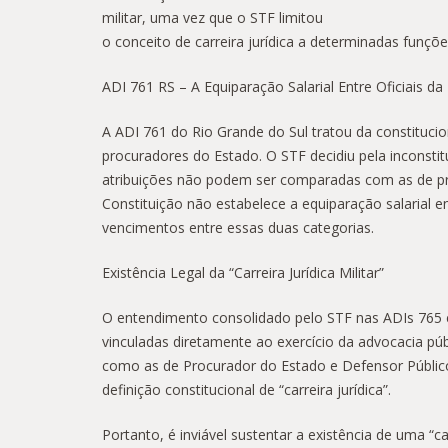
militar, uma vez que o STF limitou
o conceito de carreira jurídica a determinadas funçõ
ADI 761 RS – A Equiparação Salarial Entre Oficiais 
A ADI 761 do Rio Grande do Sul tratou da constituci
procuradores do Estado. O STF decidiu pela inconsti
atribuições não podem ser comparadas com as de pro
Constituição não estabelece a equiparação salarial e
vencimentos entre essas duas categorias.
Existência Legal da “Carreira Jurídica Militar”
O entendimento consolidado pelo STF nas ADIs 765 e 48
vinculadas diretamente ao exercício da advocacia púb
como as de Procurador do Estado e Defensor Público.
definição constitucional de “carreira jurídica”.
Portanto, é inviável sustentar a existência de uma “c