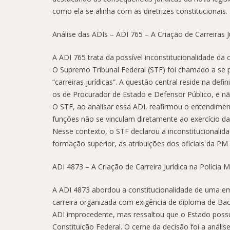
como ela se alinha com as diretrizes constitucionais.
Análise das ADIs – ADI 765 – A Criação de Carreiras Jur
A ADI 765 trata da possível inconstitucionalidade da c
O Supremo Tribunal Federal (STF) foi chamado a se pr
“carreiras jurídicas”. A questão central reside na def
os de Procurador de Estado e Defensor Público, e não
O STF, ao analisar essa ADI, reafirmou o entendiment
funções não se vinculam diretamente ao exercício da 
Nesse contexto, o STF declarou a inconstitucionalida
formação superior, as atribuições dos oficiais da PM
ADI 4873 – A Criação de Carreira Jurídica na Polícia M
A ADI 4873 abordou a constitucionalidade de uma emen
carreira organizada com exigência de diploma de Bach
ADI improcedente, mas ressaltou que o Estado possui 
Constituição Federal. O cerne da decisão foi a análi