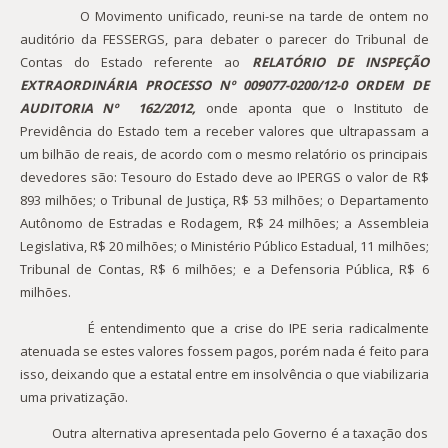
O Movimento unificado, reuni-se na tarde de ontem no
auditório da FESSERGS, para debater o parecer do Tribunal de
Contas do Estado referente ao
R
ELATÓRIO DE INSPEÇÃO
EXTRAORDINÁRIA PROCESSO Nº 009077-0200/12-0 ORDEM DE
AUDITORIA Nº 162/2012,
onde aponta que o Instituto de
Previdência do Estado tem a receber valores que ultrapassam a
um bilhão de reais, de acordo com o mesmo relatório os principais
devedores são: Tesouro do Estado deve ao IPERGS o valor de R$
893 milhões; o Tribunal de Justiça, R$ 53 milhões; o Departamento
Autônomo de Estradas e Rodagem, R$ 24 milhões; a Assembleia
Legislativa, R$ 20 milhões; o Ministério Público Estadual, 11 milhões;
Tribunal de Contas, R$ 6 milhões; e a Defensoria Pública, R$ 6
milhões.
É entendimento que a crise do IPE seria radicalmente
atenuada se estes valores fossem pagos, porém nada é feito para
isso, deixando que a estatal entre em insolvência o que viabilizaria
uma privatização.
Outra alternativa apresentada pelo Governo é a taxação dos