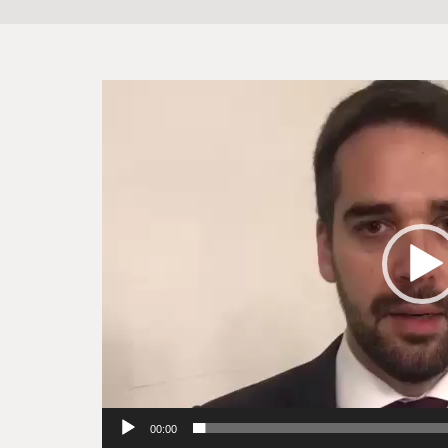
Tocador
de
vídeo
00:00