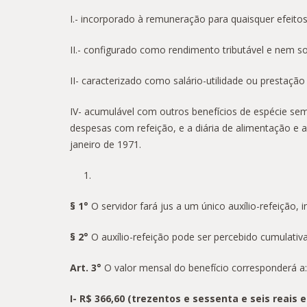
I.- incorporado à remuneração para quaisquer efeitos
II.- configurado como rendimento tributável e nem so
II- caracterizado como salário-utilidade ou prestação 
IV- acumulável com outros benefícios de espécie seme
despesas com refeição, e a diária de alimentação e a
janeiro de 1971.
§ 1°
O servidor fará jus a um único auxílio-refeição
§ 2°
O auxílio-refeição pode ser percebido cumulati
Art. 3°
O valor mensal do benefício corresponderá a:
I- R$ 366,60 (trezentos e sessenta e seis reais 