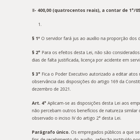
I
I- 400,00 (quatrocentos reais), a contar de 1°/0
§ 1º
O servidor fará jus ao auxílio na proporção dos 
§ 2°
Para os efeitos desta Lei, não são considerado
dias de falta justificada, licença por acidente em se
§ 3°
Fica o Poder Executivo autorizado a editar atos
observância das disposições do artigo 169 da Consti
dezembro de 2021.
Art. 4°
Aplicam-se as disposições desta Lei aos emp
não percebam outros benefícios de natureza similar d
observado o inciso IV do artigo 2° desta Lei.
Parágrafo único.
Os empregados públicos a que se
fins de recebimento do auxílio- refeição instituído por