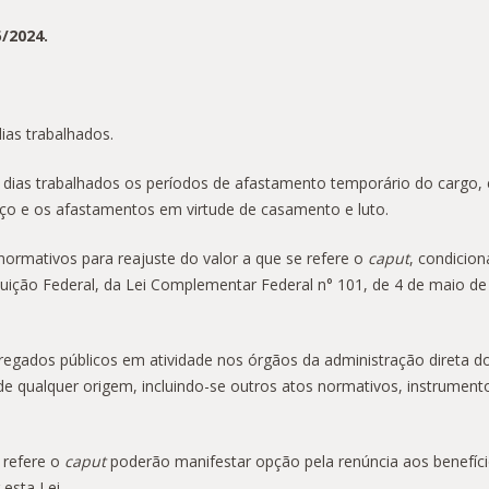
5/2024.
dias trabalhados.
s dias trabalhados os períodos de afastamento temporário do cargo, 
rviço e os afastamentos em virtude de casamento e luto.
 normativos para reajuste do valor a que se refere o
caput
, condicio
tuição Federal, da Lei Complementar Federal n° 101, de 4 de maio de
regados públicos em atividade nos órgãos da administração direta d
e qualquer origem, incluindo-se outros atos normativos, instrumentos 
 refere o
caput
poderão manifestar opção pela renúncia aos benefíci
 esta Lei.