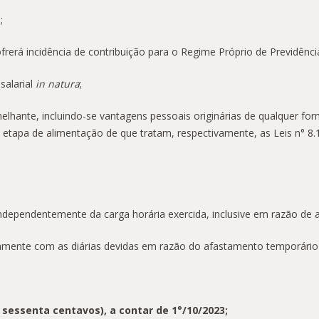
;
frerá incidência de contribuição para o Regime Próprio de Previdênci
salarial
in natura
;
lhante, incluindo-se vantagens pessoais originárias de qualquer form
 etapa de alimentação de que tratam, respectivamente, as Leis n° 8.
, independentemente da carga horária exercida, inclusive em razão d
vamente com as diárias devidas em razão do afastamento temporário 
e sessenta centavos), a contar de 1°/10/2023;