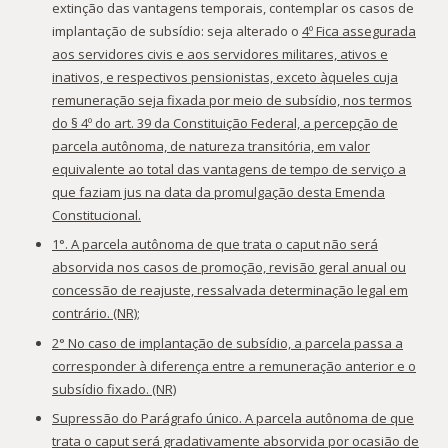
extinção das vantagens temporais, contemplar os casos de
implantação de subsídio: seja alterado o
4º Fica assegurada
aos servidores civis e aos servidores militares, ativos e
inativos, e respectivos pensionistas, exceto àqueles cuja
remuneração seja fixada por meio de subsídio, nos termos
do § 4º do art. 39 da Constituição Federal, a percepção de
parcela autônoma, de natureza transitória, em valor
equivalente ao total das vantagens de tempo de serviço a
que faziam jus na data da promulgação desta Emenda
Constitucional.
1°. A parcela autônoma de que trata o caput não será
absorvida nos casos de promoção, revisão geral anual ou
concessão de reajuste, ressalvada determinação legal em
contrário. (NR);
2° No caso de implantação de subsídio, a parcela passa a
corresponder à diferença entre a remuneração anterior e o
subsídio fixado. (NR)
Supressão do Parágrafo único. A parcela autônoma de que
trata o caput será gradativamente absorvida por ocasião de