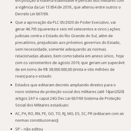
em posição a matéria inatividade e pensão dos militares com
a vigência da Lei 13.954 de 2019., que alterou entre outros o
Decreto Lei 667/69.
Que a aprovação da PLC 05/2020 do Poder Executivo, vai
gerar 46.705 (quarenta e seis mil setecentos e cinco ) ações
judiciais contra o Estado do Rio Grande do Sul, além de
precatórios, prejudiciais aos próximos governos do Estado,
sem necessidade, somente adequando as normas
relacionadas abaixo, bem como tabela em anexo único, hoje
com os vencimentos de agosto 2019, que geram um superávit
de em torno de R$ 38.000.000,00 (trinta e oito milhões de
reais) para o estado.
Estados que editaram decreto ampliando direitos para o
novo sistema de proteção social dos militares (até 14jan2020)
artigos 24 F e caput 24G Dec Lei 667/69 Sistema de Proteção
Social dos Militares estaduais:
AC, PA, RO, RN, PE, GO, TO, RJ, MG, ES, SC, PR (editaram com as
normas constitucionais))
SP – não editou