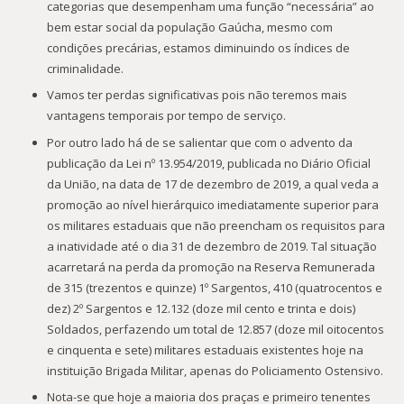
categorias que desempenham uma função “necessária” ao
bem estar social da população Gaúcha, mesmo com
condições precárias, estamos diminuindo os índices de
criminalidade.
Vamos ter perdas significativas pois não teremos mais
vantagens temporais por tempo de serviço.
Por outro lado há de se salientar que com o advento da
publicação da Lei nº 13.954/2019, publicada no Diário Oficial
da União, na data de 17 de dezembro de 2019, a qual veda a
promoção ao nível hierárquico imediatamente superior para
os militares estaduais que não preencham os requisitos para
a inatividade até o dia 31 de dezembro de 2019. Tal situação
acarretará na perda da promoção na Reserva Remunerada
de 315 (trezentos e quinze) 1º Sargentos, 410 (quatrocentos e
dez) 2º Sargentos e 12.132 (doze mil cento e trinta e dois)
Soldados, perfazendo um total de 12.857 (doze mil oitocentos
e cinquenta e sete) militares estaduais existentes hoje na
instituição Brigada Militar, apenas do Policiamento Ostensivo.
Nota-se que hoje a maioria dos praças e primeiro tenentes