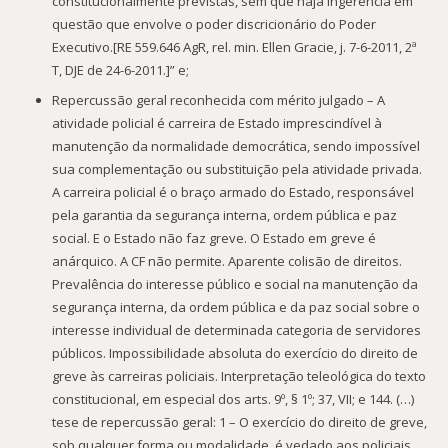
constitucionalmente previstas, sem que haja ingerência em
questão que envolve o poder discricionário do Poder
Executivo.[RE 559.646 AgR, rel. min. Ellen Gracie, j. 7-6-2011, 2ª
T, DJE de 24-6-2011.]” e;
Repercussão geral reconhecida com mérito julgado – A
atividade policial é carreira de Estado imprescindível à
manutenção da normalidade democrática, sendo impossível
sua complementação ou substituição pela atividade privada.
A carreira policial é o braço armado do Estado, responsável
pela garantia da segurança interna, ordem pública e paz
social. E o Estado não faz greve. O Estado em greve é
anárquico. A CF não permite. Aparente colisão de direitos.
Prevalência do interesse público e social na manutenção da
segurança interna, da ordem pública e da paz social sobre o
interesse individual de determinada categoria de servidores
públicos. Impossibilidade absoluta do exercício do direito de
greve às carreiras policiais. Interpretação teleológica do texto
constitucional, em especial dos arts. 9º, § 1º; 37, VII; e 144. (…)
tese de repercussão geral: 1 – O exercício do direito de greve,
sob qualquer forma ou modalidade, é vedado aos policiais