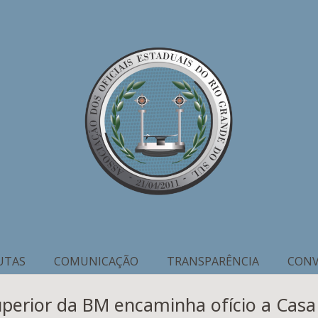
UTAS
COMUNICAÇÃO
TRANSPARÊNCIA
CONV
uperior da BM encaminha ofício a Casa 