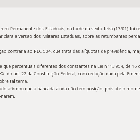
rum Permanente dos Estaduais, na tarde da sexta-feira (17/01) foi
r clara a versão dos Militares Estaduais, sobre as retumbantes perd
o contrária ao PLC 504, que trata das alíquotas de previdência, ma
e que percentuais diferentes dos constantes na Lei nº 13.954, de 1
o XXI do art. 22 da Constituição Federal, com redação dada pela Eme
sobre tal tema.
utado afirmou que a bancada ainda não tem posição, pois até o mom
ionarem.