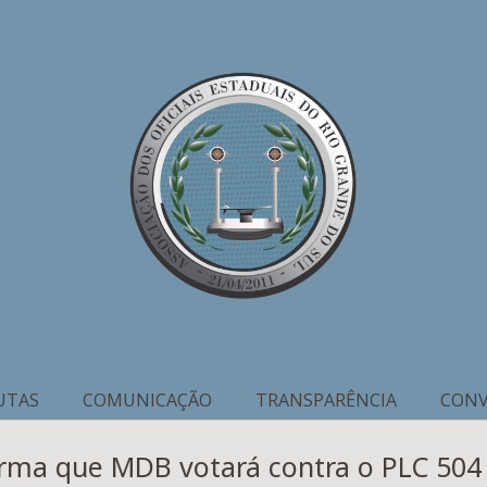
UTAS
COMUNICAÇÃO
TRANSPARÊNCIA
CONV
irma que MDB votará contra o PLC 504