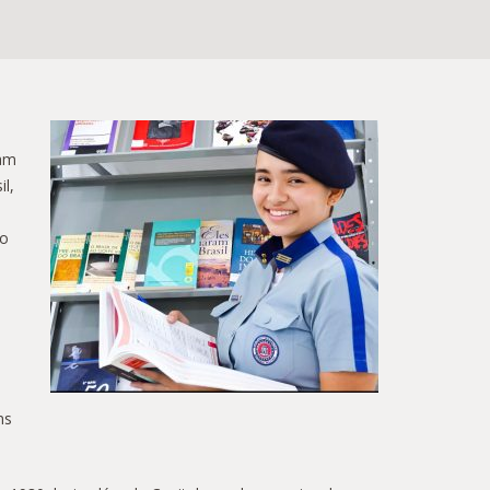
ram
l,
no
ns