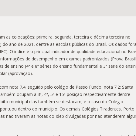
ram as colocações
: primeira, segunda, terceira e décima terceira no
 do ano de 2021, dentre as escolas públicas do Brasil. Os dados fo
). O índice é o principal indicador de qualidade educacional no Brasi
a informações de desempenho em exames padronizados (Prova Brasil
s de ensino (4ª e 8ª séries do ensino fundamental e 3ª série do ensi
lar (aprovação).
, com nota 7.4; seguido pelo colégio de Passo Fundo, nota 7.2; Santa
s também ocupam a 3ª, 4ª, 5ª e 15ª posição respectivamente dentre
âmbito municipal elas também se destacam, é o caso do Colégio
e pontuou dentro do município. Os demais Colégios Tiradentes, Porto
as não tiveram as notas do Ideb divulgadas por não atenderem algu