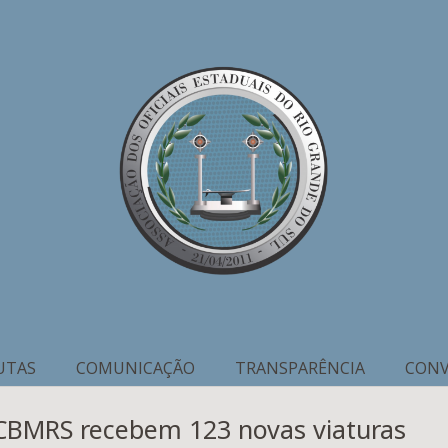
UTAS
COMUNICAÇÃO
TRANSPARÊNCIA
CONV
l e CBMRS recebem 123 novas viaturas