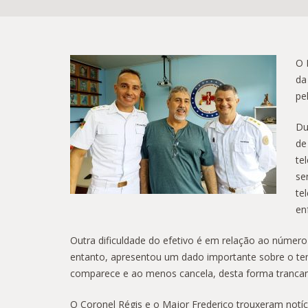
O 
da
pe
Du
de
te
se
te
en
Outra dificuldade do efetivo é em relação ao númer
entanto, apresentou um dado importante sobre o te
comparece e ao menos cancela, desta forma trancan
O Coronel Régis e o Major Frederico trouxeram not