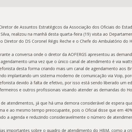
Diretor de Assuntos Estratégicos da Associação dos Oficiais do Est
 Silva, realizou na manhã desta quarta-feira (19) visita ao Departame
lo Diretor do DS Coronel Régis Reche e o Chefe do Ambulatório do Ho
rante a conversa onde o diretor da AOFERGS apresentou as demandas 
 agendamento uma vez que o único canal de atendimento é via watts
lefonista desta forma criando mais um canal de agendamento aos Br
ndo implantando um sistema moderno de comunicação via Voip, porém
lefonista devido à falta de efetivo, por isso está sendo liberado um 
fermeiros e outros profissionais visando atender as demandas do Hosp
o de atendimentos, já que há uma demora considerável de espera qua
ma e ao mesmo tempo preocupante, pois o Oficial disse que em 40%
do a agenda e reduzindo consideravelmente o número de atendiment
ícias importantes sobre o quadro de atendimento do HBM, como a cr