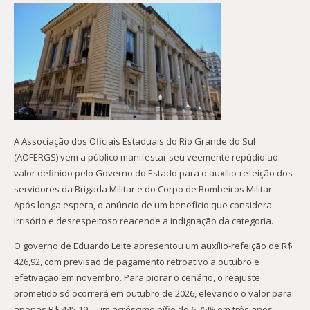
A Associação dos Oficiais Estaduais do Rio Grande do Sul
(AOFERGS) vem a público manifestar seu veemente repúdio ao
valor definido pelo Governo do Estado para o auxílio-refeição dos
servidores da Brigada Militar e do Corpo de Bombeiros Militar.
Após longa espera, o anúncio de um benefício que considera
irrisório e desrespeitoso reacende a indignação da categoria.
O governo de Eduardo Leite apresentou um auxílio-refeição de R$
426,92, com previsão de pagamento retroativo a outubro e
efetivação em novembro. Para piorar o cenário, o reajuste
prometido só ocorrerá em outubro de 2026, elevando o valor para
apenas R$ 445,19 – um acréscimo pífio de 6,75% em três anos.