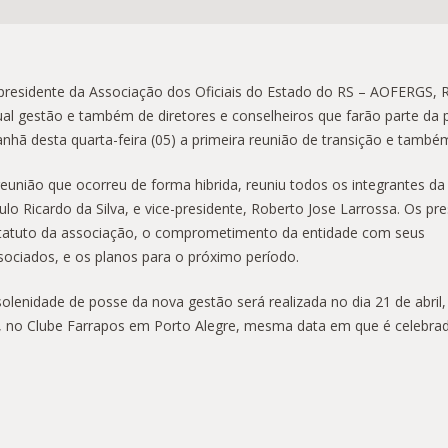
presidente da Associação dos Oficiais do Estado do RS – AOFERGS, 
ual gestão e também de diretores e conselheiros que farão parte da 
nhã desta quarta-feira (05) a primeira reunião de transição e també
reunião que ocorreu de forma hibrida, reuniu todos os integrantes 
ulo Ricardo da Silva, e vice-presidente, Roberto Jose Larrossa. Os p
tatuto da associação, o comprometimento da entidade com seus
sociados, e os planos para o próximo período.
solenidade de posse da nova gestão será realizada no dia 21 de abril,
, no Clube Farrapos em Porto Alegre, mesma data em que é celebra