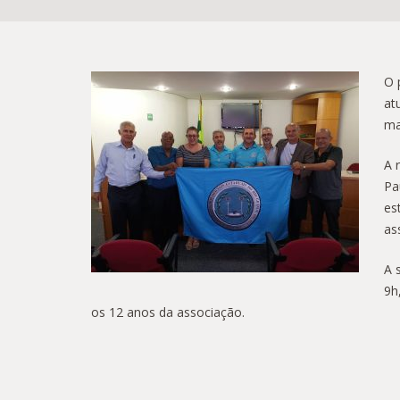
O 
at
ma
A 
Pa
es
as
A 
9h
os 12 anos da associação.