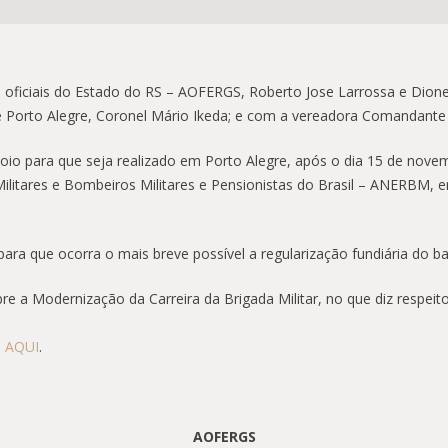
de oficiais do Estado do RS – AOFERGS, Roberto Jose Larrossa e Dione
 Porto Alegre, Coronel Mário Ikeda; e com a vereadora Comandante N
apoio para que seja realizado em Porto Alegre, após o dia 15 de no
Militares e Bombeiros Militares e Pensionistas do Brasil – ANERBM, en
o para que ocorra o mais breve possível a regularização fundiária do b
 a Modernização da Carreira da Brigada Militar, no que diz respeito
o
AQUI
.
AOFERGS