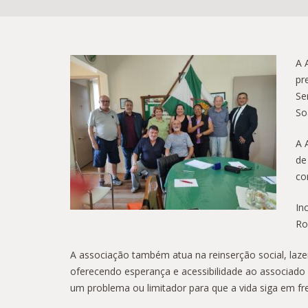
A 
pr
Se
So
A 
de
co
In
Ro
A associação também atua na reinserção social, laze
oferecendo esperança e acessibilidade ao associado 
um problema ou limitador para que a vida siga em fr