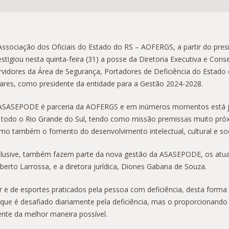
Associação dos Oficiais do Estado do RS – AOFERGS, a partir do pres
estigiou nesta quinta-feira (31) a posse da Diretoria Executiva e Cons
rvidores da Área de Segurança, Portadores de Deficiência do Esta
ares, como presidente da entidade para a Gestão 2024-2028.
ASASEPODE é parceria da AOFERGS e em inúmeros momentos está junt
 todo o Rio Grande do Sul, tendo como missão premissas muito próx
mo também o fomento do desenvolvimento intelectual, cultural e soc
clusive, também fazem parte da nova gestão da ASASEPODE, os atuai
berto Larrossa, e a diretora jurídica, Diones Gabana de Souza.
r e de esportes praticados pela pessoa com deficiência, desta forma
que é desafiado diariamente pela deficiência, mas o proporcionando
ente da melhor maneira possível.