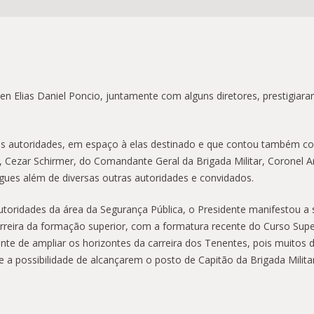
n Elias Daniel Poncio, juntamente com alguns diretores, prestigiar
 as autoridades, em espaço à elas destinado e que contou também c
, Cezar Schirmer, do Comandante Geral da Brigada Militar, Coronel Andr
rigues além de diversas outras autoridades e convidados.
oridades da área da Segurança Pública, o Presidente manifestou a s
rreira da formação superior, com a formatura recente do Curso Sup
ente de ampliar os horizontes da carreira dos Tenentes, pois muito
e a possibilidade de alcançarem o posto de Capitão da Brigada Militar