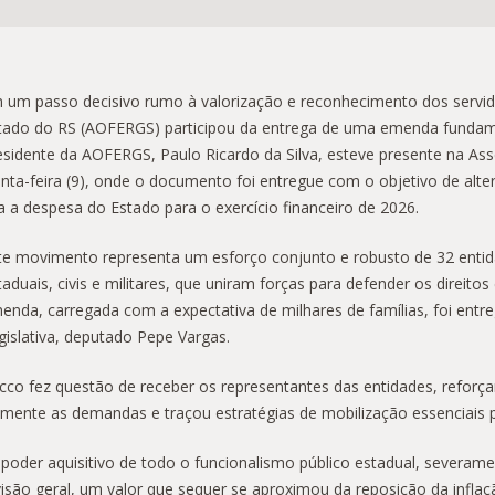
 um passo decisivo rumo à valorização e reconhecimento dos servido
tado do RS (AOFERGS) participou da entrega de uma emenda fundamen
esidente da AOFERGS, Paulo Ricardo da Silva, esteve presente na Ass
inta-feira (9), onde o documento foi entregue com o objetivo de alter
xa a despesa do Estado para o exercício financeiro de 2026.
te movimento representa um esforço conjunto e robusto de 32 entida
taduais, civis e militares, que uniram forças para defender os direit
enda, carregada com a expectativa de milhares de famílias, foi entr
gislativa, deputado Pepe Vargas.
co fez questão de receber os representantes das entidades, reforç
tamente as demandas e traçou estratégias de mobilização essenciais 
poder aquisitivo de todo o funcionalismo público estadual, severam
isão geral, um valor que sequer se aproximou da reposição da inflaç