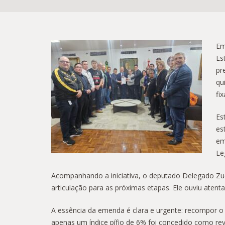
Em
Es
pr
qu
fi
Es
es
em
Le
Acompanhando a iniciativa, o deputado Delegado Zuc
articulação para as próximas etapas. Ele ouviu aten
A essência da emenda é clara e urgente: recompor o 
apenas um índice pífio de 6% foi concedido como rev