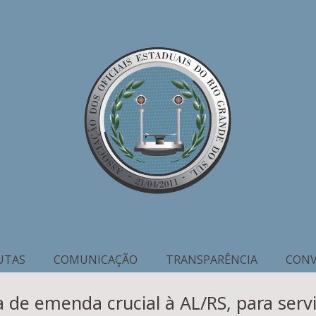
UTAS
COMUNICAÇÃO
TRANSPARÊNCIA
CONV
 de emenda crucial à AL/RS, para serv