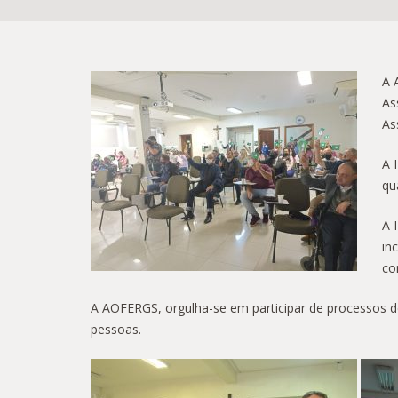
A 
As
As
A 
qu
A 
in
co
A AOFERGS, orgulha-se em participar de processos d
pessoas.