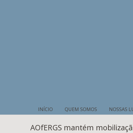
INÍCIO
QUEM SOMOS
NOSSAS L
AOfERGS mantém mobilização 