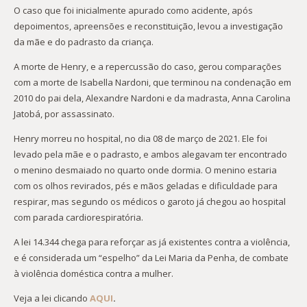
O caso que foi inicialmente apurado como acidente, após
depoimentos, apreensões e reconstituição, levou a investigação
da mãe e do padrasto da criança.
A morte de Henry, e a repercussão do caso, gerou comparações
com a morte de Isabella Nardoni, que terminou na condenação em
2010 do pai dela, Alexandre Nardoni e da madrasta, Anna Carolina
Jatobá, por assassinato.
Henry morreu no hospital, no dia 08 de março de 2021. Ele foi
levado pela mãe e o padrasto, e ambos alegavam ter encontrado
o menino desmaiado no quarto onde dormia. O menino estaria
com os olhos revirados, pés e mãos geladas e dificuldade para
respirar, mas segundo os médicos o garoto já chegou ao hospital
com parada cardiorespiratória.
A lei 14.344 chega para reforçar as já existentes contra a violência,
e é considerada um “espelho” da Lei Maria da Penha, de combate
à violência doméstica contra a mulher.
Veja a lei clicando
AQUI
.