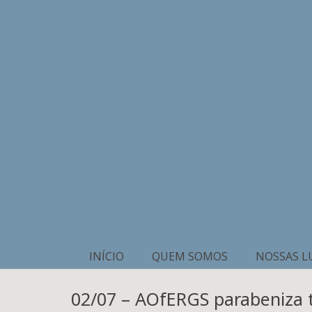
INÍCIO
QUEM SOMOS
NOSSAS L
02/07 – AOfERGS parabeniza 